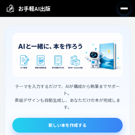
お手軽AI出版
AIと一緒に本を作ろう
テーマを入力するだけで、AIが構成から執筆までサポー
ト。
表紙デザインも自動生成し、あなただけの本が完成しま
す。
新しい本を作成する