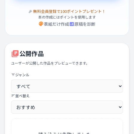
🎉
無料会員登録で100ポイントプレゼント！
本の作成にはポイントを使用します
palette
analytics
表紙だけ作成
原稿を診断
library_books
公開作品
ユーザーが公開した作品をプレビューできます。
ジャンル
filter_list
並べ替え
sort